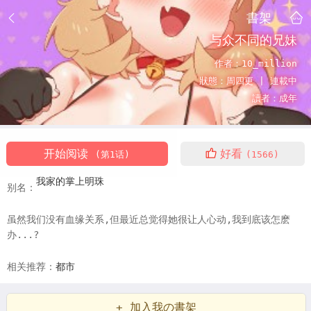
書架
与众不同的兄妹
作者：
10_million
狀態：
周四更 |
連載中
讀者：
成年
开始阅读
好看
(第1话)
(1566)
我家的掌上明珠
别名：
虽然我们没有血缘关系,但最近总觉得她很让人心动,我到底该怎麽
办...?
相关推荐：
都市
+ 加入我の書架